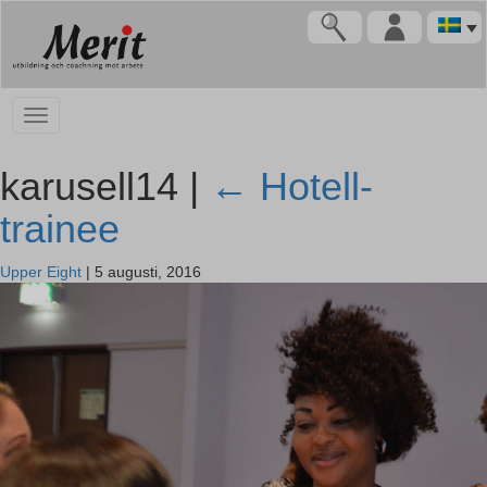
karusell14 |
←
Hotell-
trainee
Upper Eight
|
5 augusti, 2016