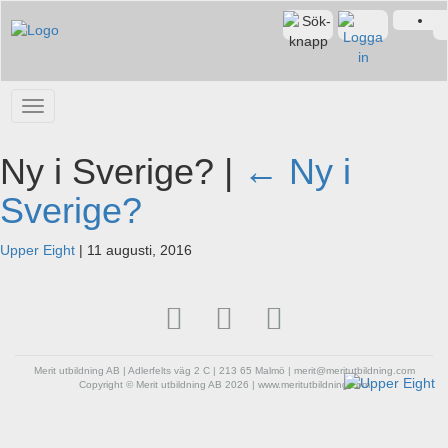
Ny i Sverige? |
←
Ny i
Sverige?
Upper Eight
|
11 augusti, 2016
Merit utbildning AB | Adlerfelts väg 2 C | 213 65 Malmö | merit@meritutbildning.com
Copyright © Merit utbildning AB 2026 | www.meritutbildning.com