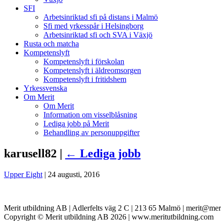
SFI
Arbetsinriktad sfi på distans i Malmö
Sfi med yrkesspår i Helsingborg
Arbetsinriktad sfi och SVA i Växjö
Rusta och matcha
Kompetenslyft
Kompetenslyft i förskolan
Kompetenslyft i äldreomsorgen
Kompetenslyft i fritidshem
Yrkessvenska
Om Merit
Om Merit
Information om visselblåsning
Lediga jobb på Merit
Behandling av personuppgifter
karusell82 |
←
Lediga jobb
Upper Eight
|
24 augusti, 2016
Merit utbildning AB | Adlerfelts väg 2 C | 213 65 Malmö | merit@mer
Copyright © Merit utbildning AB 2026 | www.meritutbildning.com