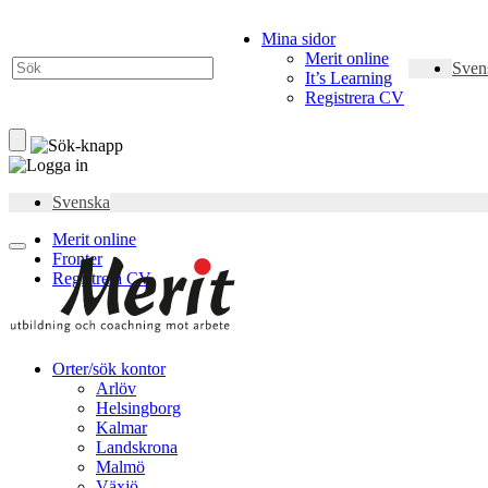
Mina sidor
Merit online
Sven
It’s Learning
Registrera CV
Svenska
Merit online
Fronter
Registrera CV
Orter/sök kontor
Arlöv
Helsingborg
Kalmar
Landskrona
Malmö
Växjö