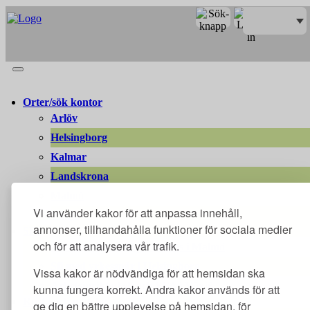
Merit online
Fronter
Registrera CV
Orter/sök kontor
Arlöv
Helsingborg
Kalmar
Landskrona
Malmö
Vi använder kakor för att anpassa innehåll,
Växjö
annonser, tillhandahålla funktioner för sociala medier
SFI
och för att analysera vår trafik.
Arbetsinriktad sfi på distans i Malmö
Sfi med yrkesspår i Helsingborg
Vissa kakor är nödvändiga för att hemsidan ska
Arbetsinriktad sfi och SVA i Växjö
kunna fungera korrekt. Andra kakor används för att
Rusta och matcha
ge dig en bättre upplevelse på hemsidan, för