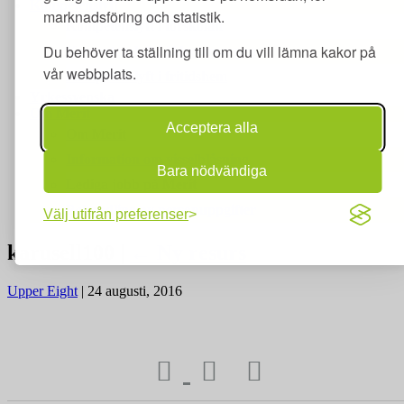
Kompetenslyft
marknadsföring och statistik.
Kompetenslyft i förskolan
Du behöver ta ställning till om du vill lämna kakor på
Kompetenslyft i äldreomsorgen
vår webbplats.
Kompetenslyft i fritidshem
Yrkessvenska
Om Merit
Acceptera alla
Om Merit
Information om visselblåsning
Bara nödvändiga
Lediga jobb på Merit
Behandling av personuppgifter
Välj utifrån preferenser
karusell100 |
←
Ny resurs
Upper Eight
|
24 augusti, 2016