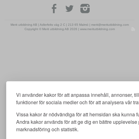
Merit utbildning AB | Adlerfelts väg 2 C | 213 65 Malmö | merit@meritutbildning.com
Copyright © Merit utbildning AB 2026 | www.meritutbildning.com
Vi använder kakor för att anpassa innehåll, annonser, ti
funktioner för sociala medier och för att analysera vår traf
Vissa kakor är nödvändiga för att hemsidan ska kunna f
Andra kakor används för att ge dig en bättre upplevelse
marknadsföring och statistik.