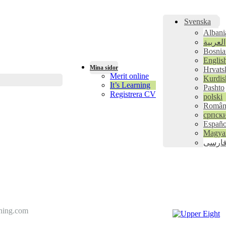
Svenska
Albani
العربية
Bosnia
Englis
Mina sidor
Hrvats
Merit online
Kurdis
It’s Learning
Pashto
Registrera CV
polski
Român
српск
Españo
Magya
ارسی
dning.com