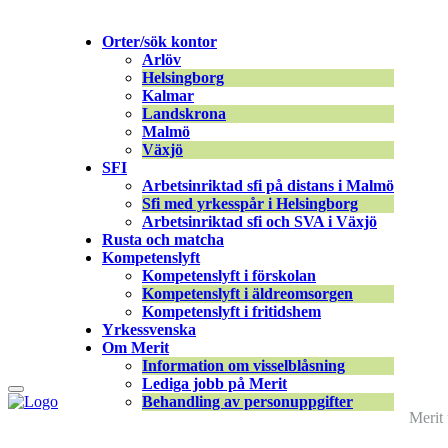
Merit online
Orter/sök kontor
Fronter
Arlöv
Registrera CV
Helsingborg
Kalmar
Landskrona
Malmö
Växjö
SFI
Arbetsinriktad sfi på distans i Malmö
332761431_1614581892348024_2717572111
Sfi med yrkesspår i Helsingborg
Arbetsinriktad sfi och SVA i Växjö
Rusta och matcha
Gabriela Mas
|
22 september, 2023
Kompetenslyft
Kompetenslyft i förskolan
Kompetenslyft i äldreomsorgen
Kompetenslyft i fritidshem
Yrkessvenska
Om Merit
Information om visselblåsning
Lediga jobb på Merit
Behandling av personuppgifter
Merit 