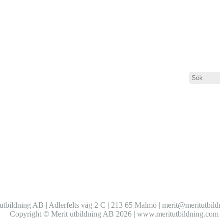
699554030_n |
←
Malmö
utbildning AB | Adlerfelts väg 2 C | 213 65 Malmö | merit@meritutbil
Copyright © Merit utbildning AB 2026 | www.meritutbildning.com