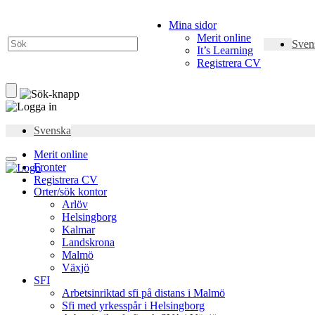
Mina sidor
Merit online
Sven
It’s Learning
Registrera CV
Svenska
Merit online
Fronter
Registrera CV
Orter/sök kontor
Arlöv
Helsingborg
Kalmar
Landskrona
Malmö
Växjö
SFI
Arbetsinriktad sfi på distans i Malmö
Sfi med yrkesspår i Helsingborg