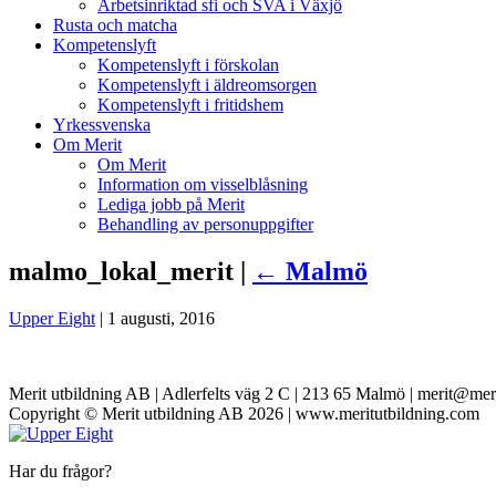
Arbetsinriktad sfi och SVA i Växjö
Rusta och matcha
Kompetenslyft
Kompetenslyft i förskolan
Kompetenslyft i äldreomsorgen
Kompetenslyft i fritidshem
Yrkessvenska
Om Merit
Om Merit
Information om visselblåsning
Lediga jobb på Merit
Behandling av personuppgifter
malmo_lokal_merit |
←
Malmö
Upper Eight
|
1 augusti, 2016
Merit utbildning AB | Adlerfelts väg 2 C | 213 65 Malmö | merit@mer
Copyright © Merit utbildning AB 2026 | www.meritutbildning.com
Har du frågor?