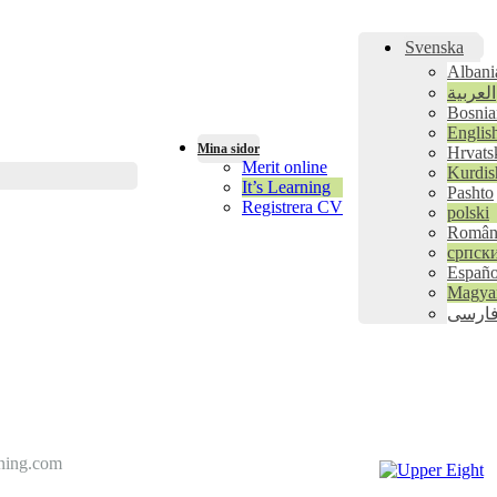
Svenska
Albani
العربية
Bosnia
Englis
Mina sidor
Hrvats
Merit online
Kurdis
It’s Learning
Pashto
Registrera CV
polski
Român
српск
Españo
Magya
ارسی
dning.com