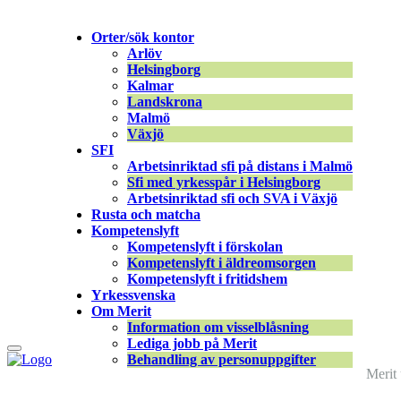
Merit online
Orter/sök kontor
Fronter
Arlöv
Registrera CV
Helsingborg
Kalmar
Landskrona
Malmö
Växjö
SFI
Arbetsinriktad sfi på distans i Malmö
Coachens direktjobb_Rityta 1 |
←
Portal
Sfi med yrkesspår i Helsingborg
Arbetsinriktad sfi och SVA i Växjö
Rusta och matcha
Gabriela Mas
|
7 oktober, 2022
Kompetenslyft
Kompetenslyft i förskolan
Kompetenslyft i äldreomsorgen
Kompetenslyft i fritidshem
Yrkessvenska
Om Merit
Information om visselblåsning
Lediga jobb på Merit
Behandling av personuppgifter
Merit 