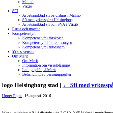
Malmö
Växjö
SFI
Arbetsinriktad sfi på distans i Malmö
Sfi med yrkesspår i Helsingborg
Arbetsinriktad sfi och SVA i Växjö
Rusta och matcha
Kompetenslyft
Kompetenslyft i förskolan
Kompetenslyft i äldreomsorgen
Kompetenslyft i fritidshem
Yrkessvenska
Om Merit
Om Merit
Information om visselblåsning
Lediga jobb på Merit
Behandling av personuppgifter
logo Helsingborg stad |
←
Sfi med yrkessp
Upper Eight
|
16 augusti, 2016
Merit utbildning AB | Adlerfelts väg 2 C | 213 65 Malmö | merit@mer