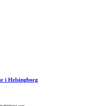
år i Helsingborg
itutbildning.com