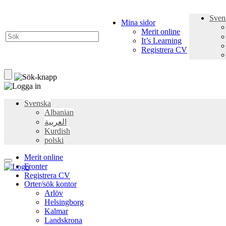
Sven
Mina sidor
Merit online
It’s Learning
Registrera CV
Svenska
Albanian
العربية
Kurdish
polski
Merit online
Fronter
Registrera CV
Orter/sök kontor
Arlöv
Helsingborg
Kalmar
Landskrona