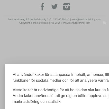
Merit utbildning AB | Adlerfelts väg 2 C | 213 65 Malmö | merit@meritutbildning.com
Copyright © Merit utbildning AB 2026 | www.meritutbildning.com
Vi använder kakor för att anpassa innehåll, annonser, ti
funktioner för sociala medier och för att analysera vår traf
Vissa kakor är nödvändiga för att hemsidan ska kunna f
Andra kakor används för att ge dig en bättre upplevelse
marknadsföring och statistik.