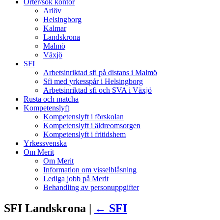
Orter/sök kontor
Arlöv
Helsingborg
Kalmar
Landskrona
Malmö
Växjö
SFI
Arbetsinriktad sfi på distans i Malmö
Sfi med yrkesspår i Helsingborg
Arbetsinriktad sfi och SVA i Växjö
Rusta och matcha
Kompetenslyft
Kompetenslyft i förskolan
Kompetenslyft i äldreomsorgen
Kompetenslyft i fritidshem
Yrkessvenska
Om Merit
Om Merit
Information om visselblåsning
Lediga jobb på Merit
Behandling av personuppgifter
SFI Landskrona |
←
SFI