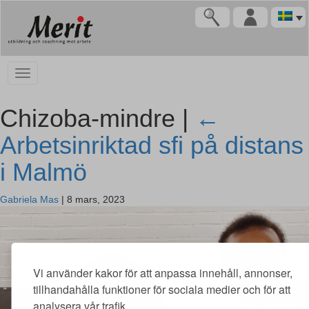
Chizoba-mindre |
←
Arbetsinriktad sfi på distans
i Malmö
Gabriela Mas
|
8 mars, 2023
Vi använder kakor för att anpassa innehåll, annonser,
tillhandahålla funktioner för sociala medier och för att
analysera vår trafik.