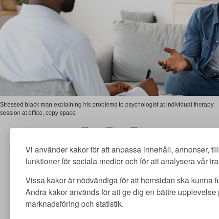
Stressed black man explaining his problems to psychologist at individual therapy
session at office, copy space
Vi använder kakor för att anpassa innehåll, annonser, ti
Merit utbildning AB | Adlerfelts väg 2 C | 213 65 Malmö | merit@meritutbildning.com
funktioner för sociala medier och för att analysera vår traf
Copyright © Merit utbildning AB 2026 | www.meritutbildning.com
Vissa kakor är nödvändiga för att hemsidan ska kunna f
Andra kakor används för att ge dig en bättre upplevelse
marknadsföring och statistik.