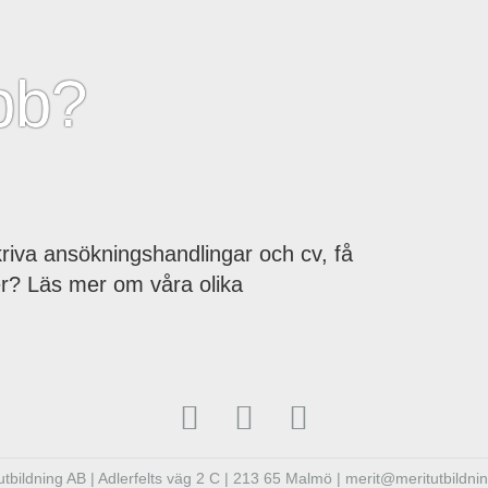
bb?
riva ansökningshandlingar och cv, få
er? Läs mer om våra olika
utbildning AB | Adlerfelts väg 2 C | 213 65 Malmö | merit@meritutbildn