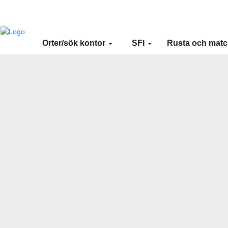
Merit online
Fronter
Registrera CV
Orter/sök kontor
SFI
Rusta och mat