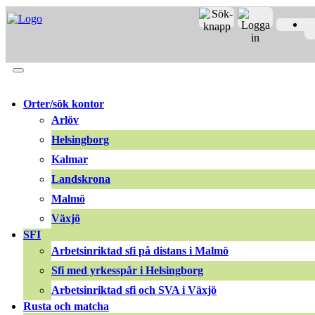
Merit online
Fronter
Registrera CV
Orter/sök kontor
Arlöv
Helsingborg
Kalmar
Landskrona
Malmö
Växjö
SFI
Arbetsinriktad sfi på distans i Malmö
Sfi med yrkesspår i Helsingborg
Arbetsinriktad sfi och SVA i Växjö
Rusta och matcha