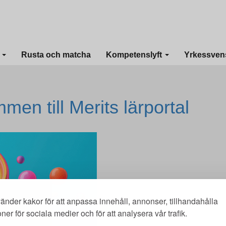
I
Rusta och matcha
Kompetenslyft
Yrkessven
men till Merits lärportal
änder kakor för att anpassa innehåll, annonser, tillhandahålla
oner för sociala medier och för att analysera vår trafik.