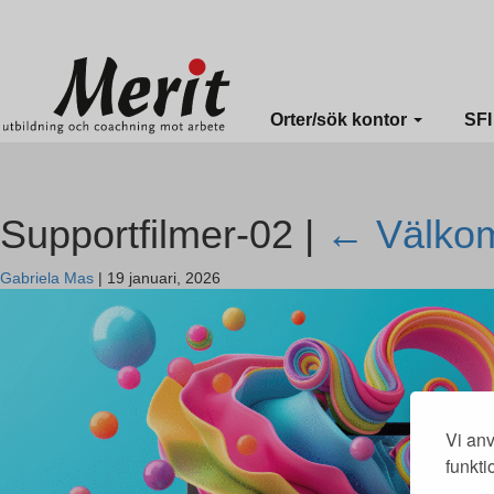
Merit online
Fronter
Registrera CV
Orter/sök kontor
SF
Supportfilmer-02 |
←
Välkom
Gabriela Mas
|
19 januari, 2026
Vi anv
funkti