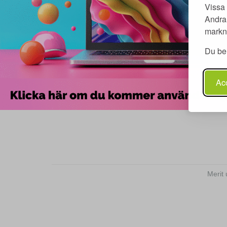
Vissa 
Andra 
markna
Du beh
Acc
Merit 