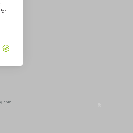
.
för
ing.com