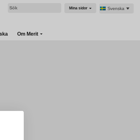
Svenska
Mina sidor
ska
Om Merit