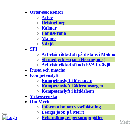
Merit online
Orter/sök kontor
Fronter
Arlöv
Registrera CV
Helsingborg
Kalmar
Landskrona
Malmö
Växjö
SFI
Arbetsinriktad sfi på distans i Malmö
Supportfilmer-05 |
←
Välkommen till Meri
Sfi med yrkesspår i Helsingborg
Arbetsinriktad sfi och SVA i Växjö
Rusta och matcha
Gabriela Mas
|
19 januari, 2026
Kompetenslyft
Kompetenslyft i förskolan
Kompetenslyft i äldreomsorgen
Kompetenslyft i fritidshem
Yrkessvenska
Om Merit
Information om visselblåsning
Lediga jobb på Merit
Behandling av personuppgifter
Merit 