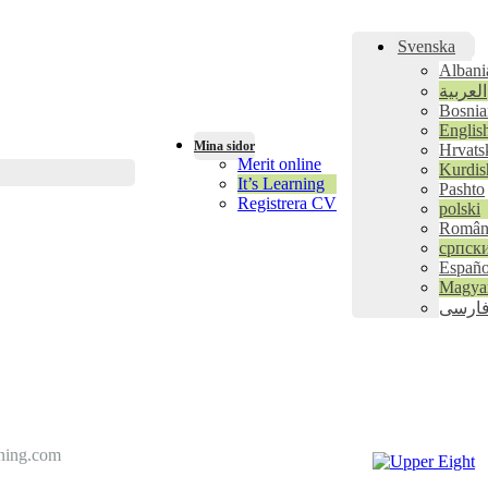
Svenska
Albani
العربية
Bosnia
Englis
Mina sidor
Hrvats
Merit online
Kurdis
It’s Learning
Pashto
Registrera CV
polski
Român
српск
Españo
Magya
ارسی
dning.com