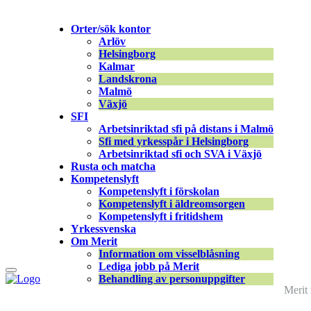
Merit online
Orter/sök kontor
Fronter
Arlöv
Registrera CV
Helsingborg
Kalmar
Landskrona
Malmö
Växjö
SFI
Arbetsinriktad sfi på distans i Malmö
Supportfilmer-06 |
←
Välkommen till Meri
Sfi med yrkesspår i Helsingborg
Arbetsinriktad sfi och SVA i Växjö
Rusta och matcha
Gabriela Mas
|
19 januari, 2026
Kompetenslyft
Kompetenslyft i förskolan
Kompetenslyft i äldreomsorgen
Kompetenslyft i fritidshem
Yrkessvenska
Om Merit
Information om visselblåsning
Lediga jobb på Merit
Behandling av personuppgifter
Merit 