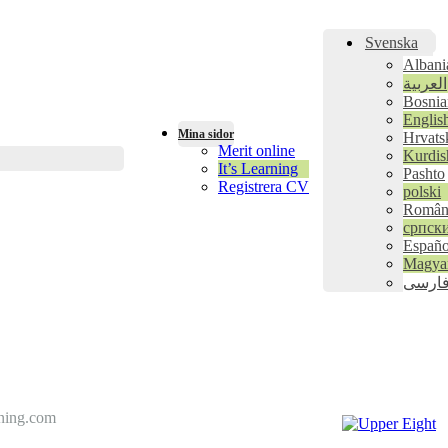
Svenska
Albani
العربية
Bosnia
Englis
Mina sidor
Hrvats
Merit online
Kurdis
It’s Learning
Pashto
Registrera CV
polski
Român
српск
Españo
Magya
ارسی
dning.com