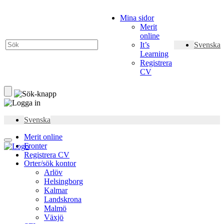
Mina sidor
Merit
online
It’s
Svenska
Learning
Registrera
CV
Svenska
Merit online
Fronter
Registrera CV
Orter/sök kontor
Arlöv
Helsingborg
Kalmar
Landskrona
Malmö
Växjö