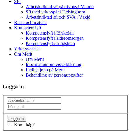
SFI
Arbetsinriktad sfi på distans i Malmö
Sfi med yrkesspår i Helsingborg
Arbetsinriktad sfi och SVA i Växjö
Rusta och matcha
Kompetenslyft
Kompetenslyft i förskolan
Kompetenslyft i äldreomsorgen
Kompetenslyft i fritidshem
Yrkessvenska
Om Merit
Om Merit
Information om visselblåsning
Lediga jobb på Merit
Behandling av personuppgifter
Logga in
Kom ihåg?