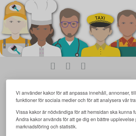
Merit utbildning AB | Adlerfelts väg 2 C | 213 65 Malmö | merit@meritutbildning.com
Copyright © Merit utbildning AB 2026 | www.meritutbildning.com
Vi använder kakor för att anpassa innehåll, annonser, ti
funktioner för sociala medier och för att analysera vår traf
Vissa kakor är nödvändiga för att hemsidan ska kunna f
Andra kakor används för att ge dig en bättre upplevelse
marknadsföring och statistik.